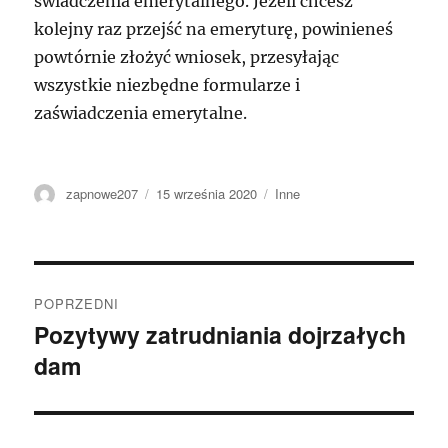
świadczenia emerytalnego. Jeżeli chcesz
kolejny raz przejść na emeryturę, powinieneś
powtórnie złożyć wniosek, przesyłając
wszystkie niezbędne formularze i
zaświadczenia emerytalne.
Autor
Data
Kategorie
zapnowe207
15 września 2020
Inne
publikacji
Nawigacja
POPRZEDNI
wpisu
Pozytywy zatrudniania dojrzałych
Poprzedni
dam
wpis: