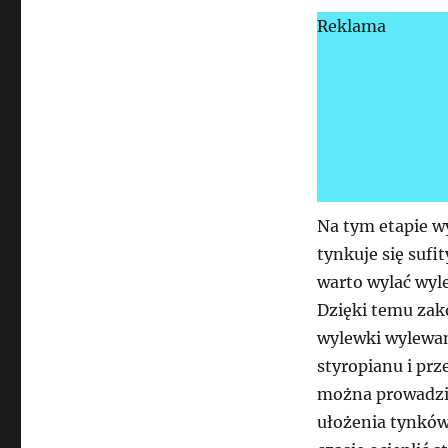
Reklama
Na tym etapie w
tynkuje się sufi
warto wylać wyl
Dzięki temu zak
wylewki wylewam
styropianu i prz
można prowadzić
ułożenia tynków