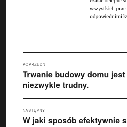
czasie ocieplić 
wszystkich prac
odpowiednimi kw
Nawigacja
POPRZEDNI
wpisu
Trwanie budowy domu jest n
Poprzedni
wpis:
niezwykle trudny.
NASTĘPNY
W jaki sposób efektywnie s
Następny
wpis: