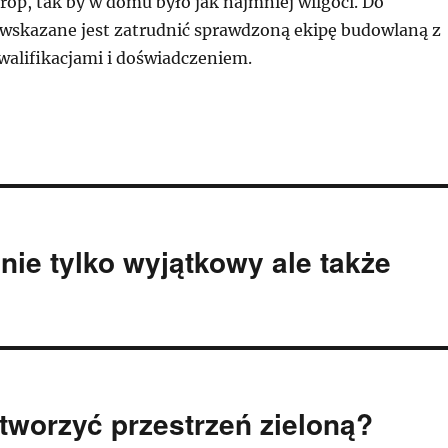
strop, tak by w domu było jak najmniej wilgoci. Do
 wskazane jest zatrudnić sprawdzoną ekipę budowlaną z
alifikacjami i doświadczeniem.
ie tylko wyjątkowy ale także
tworzyć przestrzeń zieloną?