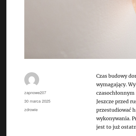
Czas budowy dom
wymagający. Wy
Autor
zapnowe207
czasochłonnym i
Data
30 marca 2025
Jeszcze przed r
publikacji
Kategorie
zdrowie
przestudiować h
wykonywania. Pr
jest to już osta