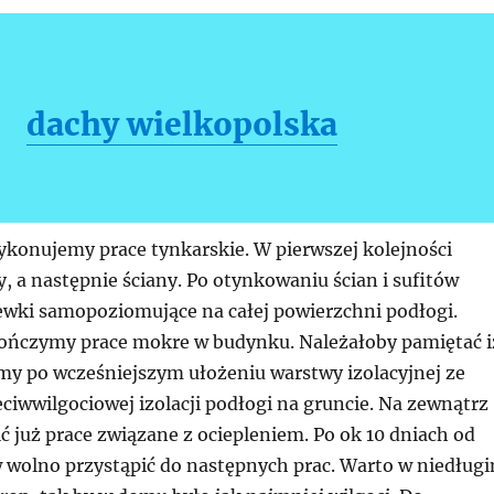
dachy wielkopolska
ykonujemy prace tynkarskie. W pierwszej kolejności
ty, a następnie ściany. Po otynkowaniu ścian i sufitów
ewki samopoziomujące na całej powierzchni podłogi.
ończymy prace mokre w budynku. Należałoby pamiętać i
y po wcześniejszym ułożeniu warstwy izolacyjnej ze
eciwwilgociowej izolacji podłogi na gruncie. Na zewnątrz
 już prace związane z ociepleniem. Po ok 10 dniach od
 wolno przystąpić do następnych prac. Warto w niedług