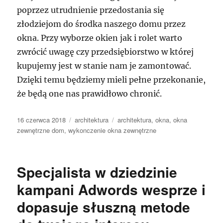
poprzez utrudnienie przedostania się
złodziejom do środka naszego domu przez
okna. Przy wyborze okien jak i rolet warto
zwrócić uwagę czy przedsiębiorstwo w której
kupujemy jest w stanie nam je zamontować.
Dzięki temu będziemy mieli pełne przekonanie,
że będą one nas prawidłowo chronić.
Data
Kategorie
Tagi
16 czerwca 2018
architektura
architektura
,
okna
,
okna
publikacji
zewnętrzne dom
,
wykonczenie okna zewnętrzne
Specjalista w dziedzinie
kampani Adwords wesprze i
dopasuje słuszną metode