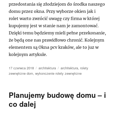
przedostania się złodziejom do środka naszego
domu przez okna. Przy wyborze okien jak i
rolet warto zwrócić uwagę czy firma w której
kupujemy jest w stanie nam je zamontować.
Dzięki temu będziemy mieli pełne przekonanie,
że będą one nas prawidłowo chronić. Kolejnym
elementem są Okna pcv kraków, ale to juz w
kolejnym artykule.
Data
Kategorie
Tagi
17 czerwca 2018
architektura
architektura
,
rolety
publikacji
zewnętrzne dom
,
wykonczenie rolety zewnętrzne
Planujemy budowę domu – i
co dalej