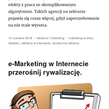
efekty z praca ze skomplikowanym
algorytmem. Takich agencji na sektorze
pojawia się coraz więcej, gdyż zapotrzebowanie
na nie stale wyrasta.
Data
Kategorie
Tagi
14 czerwca 2018
reklama i marketing
marketing w sieci
,
publikacji
rekalam
,
reklama w internecie
,
skuteczna reklama
e-Marketing w Internecie
przerośnij rywalizację.