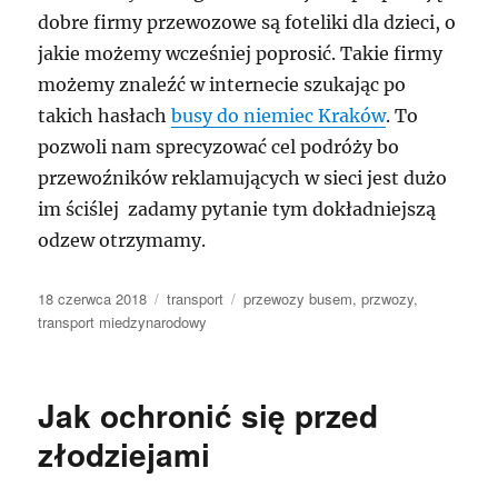
dobre firmy przewozowe są foteliki dla dzieci, o
jakie możemy wcześniej poprosić. Takie firmy
możemy znaleźć w internecie szukając po
takich hasłach
busy do niemiec Kraków
. To
pozwoli nam sprecyzować cel podróży bo
przewoźników reklamujących w sieci jest dużo
im ściślej zadamy pytanie tym dokładniejszą
odzew otrzymamy.
Data
Kategorie
Tagi
18 czerwca 2018
transport
przewozy busem
,
przwozy
,
publikacji
transport miedzynarodowy
Jak ochronić się przed
złodziejami