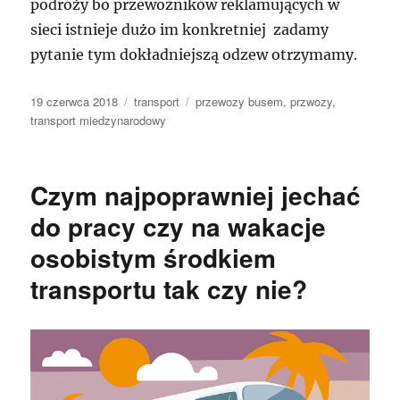
podróży bo przewoźników reklamujących w
sieci istnieje dużo im konkretniej zadamy
pytanie tym dokładniejszą odzew otrzymamy.
Data
Kategorie
Tagi
19 czerwca 2018
transport
przewozy busem
,
przwozy
,
publikacji
transport miedzynarodowy
Czym najpoprawniej jechać
do pracy czy na wakacje
osobistym środkiem
transportu tak czy nie?