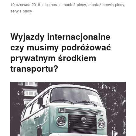
Data
Kategorie
Tagi
19 czerwca 2018
biznes
montaż piecy
,
montaż serwis piecy
,
publikacji
serwis piecy
Wyjazdy internacjonalne
czy musimy podróżować
prywatnym środkiem
transportu?