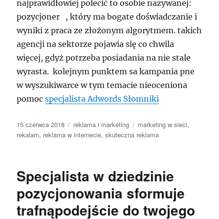
najprawidłowiej polecić to osobie nazywanej:
pozycjoner , który ma bogate doświadczanie i
wyniki z praca ze złożonym algorytmem. takich
agencji na sektorze pojawia się co chwila
więcej, gdyż potrzeba posiadania na nie stale
wyrasta. kolejnym punktem sa kampania pne
w wyszukiwarce w tym temacie nieoceniona
pomoc
specjalista Adwords Słomniki
Data
Kategorie
Tagi
15 czerwca 2018
reklama i marketing
marketing w sieci
,
publikacji
rekalam
,
reklama w internecie
,
skuteczna reklama
Specjalista w dziedzinie
pozycjonowania sformuje
trafnąpodejście do twojego