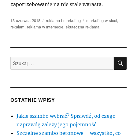
zapotrzebowanie na nie stale wyrasta.
Data
Kategorie
Tagi
13 czerwca 2018
reklama i marketing
marketing w sieci
,
publikacji
rekalam
,
reklama w internecie
,
skuteczna reklama
SZU
Szukaj:
OSTATNIE WPISY
Jakie szambo wybrać? Sprawdź, od czego
naprawdę zależy jego pojemność.
Szczelne szambo betonowe – wszystko, co