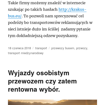
Takie firmy możemy znaleźć w internecie
szukając po takich hasłach
http://krakus-
bus.eu/
. To pozwoli nam sprecyzować cel
podróży bo transportowców reklamujących w
sieci istnieje dużo im ściślej zadamy pytanie
tym dokładniejszą odzew pozyskamy.
Data
Kategorie
Tagi
18 czerwca 2018
transport
przewozy busem
,
przwozy
,
publikacji
transport miedzynarodowy
Wyjazdy osobistym
przewozem czy zatem
rentowna wybór.