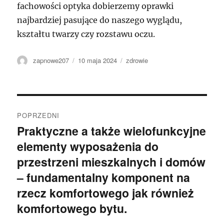
fachowości optyka dobierzemy oprawki
najbardziej pasujące do naszego wyglądu,
kształtu twarzy czy rozstawu oczu.
Autor
Data
Kategorie
zapnowe207
10 maja 2024
zdrowie
publikacji
Nawigacja
POPRZEDNI
wpisu
Praktyczne a także wielofunkcyjne
Poprzedni
elementy wyposażenia do
wpis:
przestrzeni mieszkalnych i domów
– fundamentalny komponent na
rzecz komfortowego jak również
komfortowego bytu.