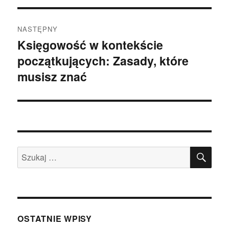
NASTĘPNY
Księgowość w kontekście
Następny
początkujących: Zasady, które
wpis:
musisz znać
SZU
Szukaj:
OSTATNIE WPISY